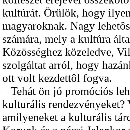
kultúrát. Örülök, hogy ilyen 
magyaroknak. Nagy lehetôs
számára, mely a kultúra ált
Közösséghez közeledve, Vil
szolgáltat arról, hogy hazá
ott volt kezdettôl fogva.
– Tehát ön jó promóciós lehe
kulturális rendezvényeket? 
amilyeneket a kulturális tár