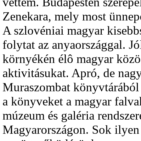
vettem. Budapesten szerepe
Zenekara, mely most ünnepe
A szlovéniai magyar kisebb
folytat az anyaországgal. J
környékén élô magyar közös
aktivitásukat. Apró, de nag
Muraszombat könyvtárából b
a könyveket a magyar falva
múzeum és galéria rendszere
Magyarországon. Sok ilyen 