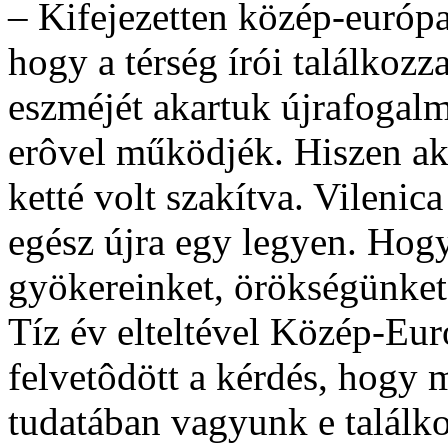
– Kifejezetten közép-európa
hogy a térség írói találkoz
eszméjét akartuk újrafogalm
erôvel működjék. Hiszen ak
ketté volt szakítva. Vilenica
egész újra egy legyen. Hogy
gyökereinket, örökségünket,
Tíz év elteltével Közép-Eur
felvetôdött a kérdés, hogy 
tudatában vagyunk e találko