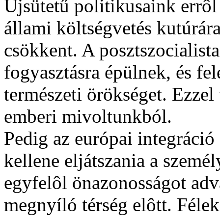
Újsütetű politikusaink errô
állami költségvetés kutúrár
csökkent. A posztszocialis
fogyasztásra épülnek, és fel
természeti örökséget. Ezzel
emberi mivoltunkból.
Pedig az európai integráció 
kellene eljátszania a szemé
egyfelôl önazonosságot adva
megnyíló térség elôtt. Féle