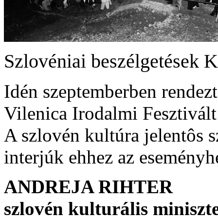
Szlovéniai beszélgetések 
Idén szeptemberben rendez
Vilenica Irodalmi Fesztivált
A szlovén kultúra jelentôs 
interjúk ehhez az eseményh
ANDREJA RIHTER
szlovén kulturális miniszt