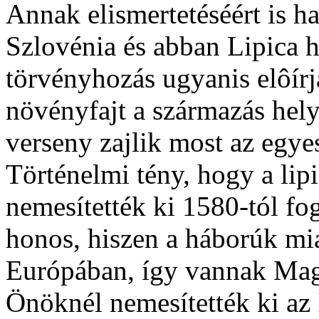
Annak elismertetéséért is h
Szlovénia és abban Lipica h
törvényhozás ugyanis elôírj
növényfajt a származás hel
verseny zajlik most az egye
Történelmi tény, hogy a lip
nemesítették ki 1580-tól fo
honos, hiszen a háborúk miat
Európában, így vannak Magy
Önöknél nemesítették ki az 