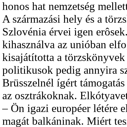
honos hat nemzetség mellett
A származási hely és a törz
Szlovénia érvei igen erôsek
kihasználva az unióban elfo
kisajátította a törzskönyvek
politikusok pedig annyira s
Brüsszelnél ígért támogatá
az osztrákoknak. Elkótyavet
– Ön igazi européer létére e
magát balkáninak. Miért tesz