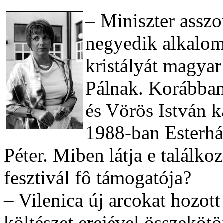
– Miniszter asszo
negyedik alkalom
kristályát magyar
Pálnak. Korábban
és Vörös István ka
1988-ban Esterhá
Péter. Miben látja e találko
fesztivál fô támogatója?
– Vilenica új arcokat hozott
költészet erejével összekötöt