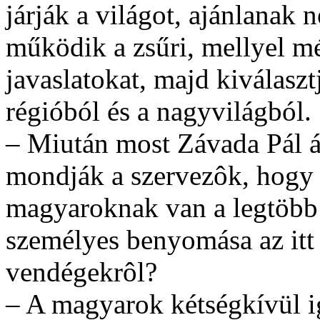
járják a világot, ajánlanak
működik a zsűri, mellyel m
javaslatokat, majd kiválasz
régióból és a nagyvilágból.
– Miután most Závada Pál átv
mondják a szervezôk, hogy
magyaroknak van a legtöbb d
személyes benyomása az itt
vendégekrôl?
– A magyarok kétségkívül ig