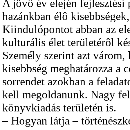
A jövô év elején fejlesztés
hazánkban élô kisebbségek,
Kiindulópontot abban az el
kulturális élet területérôl k
Személy szerint azt várom,
kisebbség meghatározza a cél
sorrendet azokban a felada
kell megoldanunk. Nagy fel
könyvkiadás területén is.
– Hogyan látja – történészk