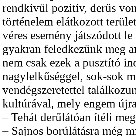
rendkívül pozitív, derűs von
történelem elátkozott terül
véres esemény játszódott le
gyakran feledkezünk meg ar
nem csak ezek a pusztító i
nagylelkűséggel, sok-sok m
vendégszeretettel találkozu
kultúrával, mely engem újra 
– Tehát derűlátóan ítéli me
– Sajnos borúlátásra még m