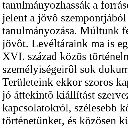
tanulmányozhassák a forrás
jelent a jövô szempontjából
tanulmányozása. Múltunk fe
jövôt. Levéltáraink ma is 
XVI. század közös történel
személyiségeirôl sok dokum
Területeink ekkor szoros ka
jó áttekintô kiállítást szerv
kapcsolatokról, szélesebb k
történetünket, és közösen kü