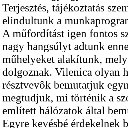
Terjesztés, tájékoztatás sz
elindultunk a munkaprogra
A műfordítást igen fontos s
nagy hangsúlyt adtunk enne
műhelyeket alakítunk, mel
dolgoznak. Vilenica olyan h
résztvevôk bemutatjuk egy
megtudjuk, mi történik a s
említett hálózatok által bem
Egyre kevésbé érdekelnek b