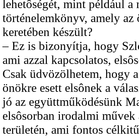
lehetôségét, mint például a
történelemkönyv, amely az 
keretében készült?
– Ez is bizonyítja, hogy Sz
ami azzal kapcsolatos, els
Csak üdvözölhetem, hogy a
önökre esett elsônek a vála
jó az együttműködésünk Ma
elsôsorban irodalmi művek á
területén, ami fontos célki