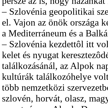
persze az is, hogy hazánkat 
– Szlovénia geopolitikai sz
el. Vajon az önök országa k
a Mediterráneum és a Balká
– Szlovénia kezdettôl itt vo
kelet és nyugat keresztezôd
találkozásánál, az Alpok na
kultúrák találkozóhelye vol
több nemzetközi szervezetbe
szlovén, horvát, olasz, mag