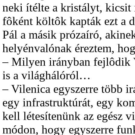
neki ítélte a kristályt, kic
fôként költôk kapták ezt a 
Pál a másik prózaíró, akinek
helyénvalónak éreztem, hog
– Milyen irányban fejlôdik 
is a világhálóról…
– Vilenica egyszerre több ir
egy infrastruktúrát, egy k
kell létesítenünk az egész v
módon, hogy egyszerre funk