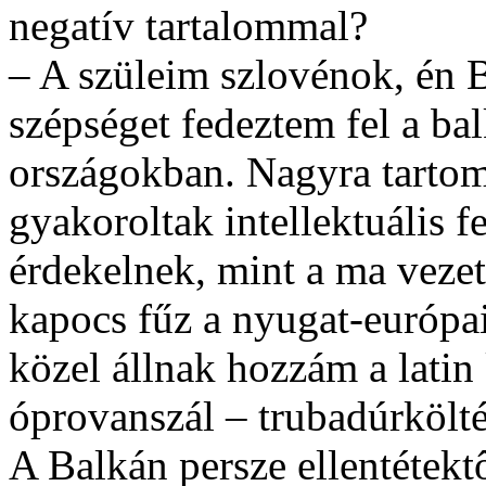
negatív tartalommal?
– A szüleim szlovénok, én B
szépséget fedeztem fel a ba
országokban. Nagyra tartom 
gyakoroltak intellektuális 
érdekelnek, mint a ma vezet
kapocs fűz a nyugat-európai
közel állnak hozzám a latin k
óprovanszál – trubadúrkölt
A Balkán persze ellentétekt