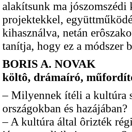
alakítsunk ma jószomszédi k
projektekkel, együttműködé
kihasználva, netán erôszako
tanítja, hogy ez a módszer b
BORIS A. NOVAK
költô, drámaíró, műfordít
– Milyennek ítéli a kultúra s
országokban és hazájában?
– A kultúra által ôrizték ré