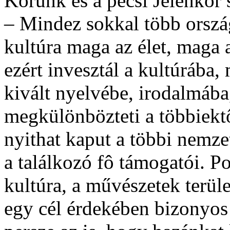
Korunk és a pécsi Jelenkor
– Mindez sokkal több orsz
kultúra maga az élet, maga
ezért invesztál a kultúrába
kivált nyelvébe, irodalmába
megkülönbözteti a többiektô
nyithat kaput a többi nemze
a találkozó fô támogatói. P
kultúra, a művészetek terül
egy cél érdekében bizonyos s