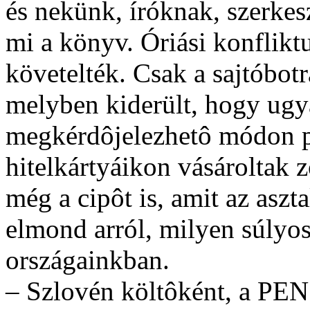
és nekünk, íróknak, szerkes
mi a könyv. Óriási konflikt
követelték. Csak a sajtóbot
melyben kiderült, hogy ug
megkérdôjelezhetô módon pr
hitelkártyáikon vásároltak z
még a cipôt is, amit az aszt
elmond arról, milyen súlyos
országainkban.
– Szlovén költôként, a PEN