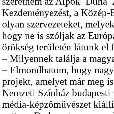
szeretném az Alpok–Duna–A
Kezdeményezést, a Közép-E
olyan szervezeteket, melye
hogy ne is szóljak az Európ
örökség területén látunk el 
– Milyennek találja a magy
– Elmondhatom, hogy nagyo
projekt, amelyet már meg is
Nemzeti Színház budapesti 
média-képzôművészet kiállí