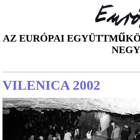
ű
AZ EURÓPAI EGYÜTTM
KÖ
NEGY
VILENICA 2002