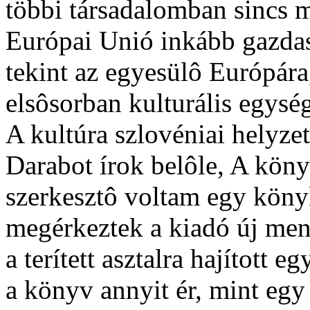
többi társadalomban sincs m
Európai Unió inkább gazdasá
tekint az egyesülô Európára
elsôsorban kulturális egysége
A kultúra szlovéniai helyze
Darabot írok belôle, A könyv
szerkesztô voltam egy könyk
megérkeztek a kiadó új mene
a terített asztalra hajított e
a könyv annyit ér, mint egy