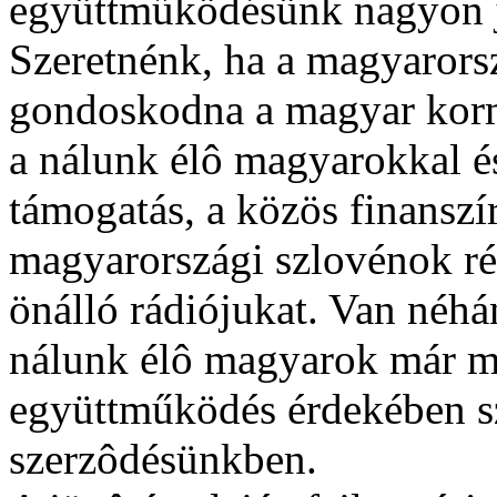
együttműködésünk nagyon 
Szeretnénk, ha a magyarors
gondoskodna a magyar korm
a nálunk élô magyarokkal és
támogatás, a közös finanszí
magyarországi szlovénok ré
önálló rádiójukat. Van néhá
nálunk élô magyarok már me
együttműködés érdekében sz
szerzôdésünkben.