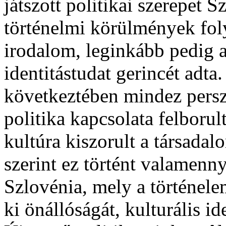
játszott politikai szerepet S
történelmi körülmények foly
irodalom, leginkább pedig a
identitástudat gerincét adta
következtében mindez persze
politika kapcsolata felborul
kultúra kiszorult a társada
szerint ez történt valamenny
Szlovénia, mely a történele
ki önállóságát, kulturális ide