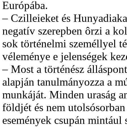
Európába.
– Czilleieket és Hunyadiaka
negatív szerepben ôrzi a kol
sok történelmi személlyel t
véleménye e jelenségek kez
– Most a történész álláspon
alapján tanulmányozza a múl
munkáját. Minden uraság an
földjét és nem utolsósorban
események csupán mintául 