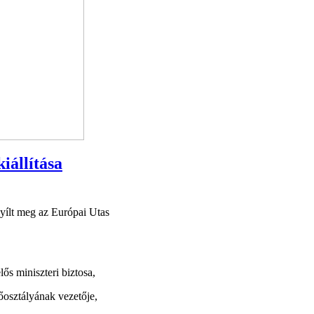
iállítása
yílt meg az Európai Utas
s miniszteri biztosa,
osztályának vezetője,