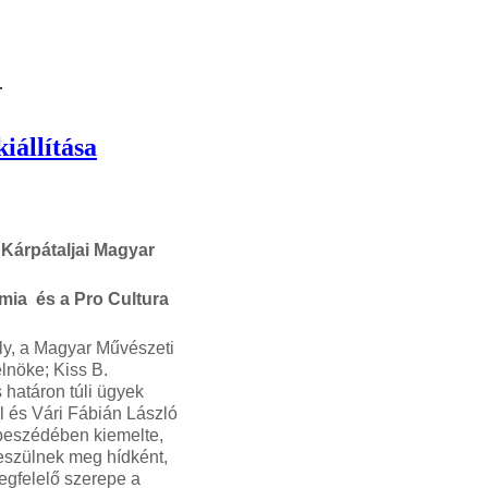
.
iállítása
c Kárpátaljai Magyar
mia és a Pro Cultura
ly, a Magyar Művészeti
lnöke; Kiss B.
határon túli ügyek
l és Vári Fábián László
 beszédében kiemelte,
feszülnek meg hídként,
megfelelő szerepe a