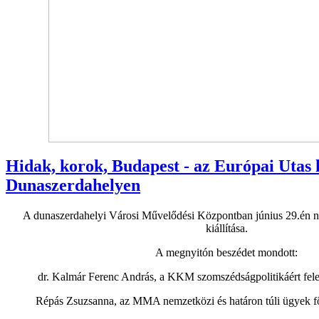
Hidak, korok, Budapest - az Európai Utas k
Dunaszerdahelyen
A dunaszerdahelyi Városi Művelődési Központban június 29.én n
kiállítása.
A megnyitón beszédet mondott:
dr. Kalmár Ferenc András, a KKM szomszédságpolitikáért felelő
Répás Zsuzsanna, az MMA nemzetközi és határon túli ügyek fő