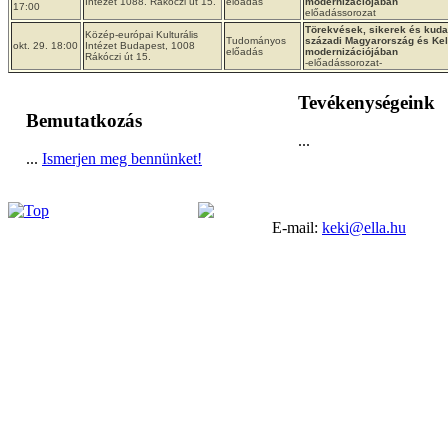
Intézet 1088. Rákóczi út 15.
előadás
modernizációjában
17:00
előadássorozat
Törekvések, sikerek és kuda
Közép-európai Kulturális
Tudományos
századi Magyarország és Ke
okt. 29. 18:00
Intézet Budapest, 1008
előadás
modernizációjában
Rákóczi út 15.
-előadássorozat-
Tevékenységeink
Bemutatkozás
...
...
Ismerjen meg bennünket!
E-mail:
keki@ella.hu