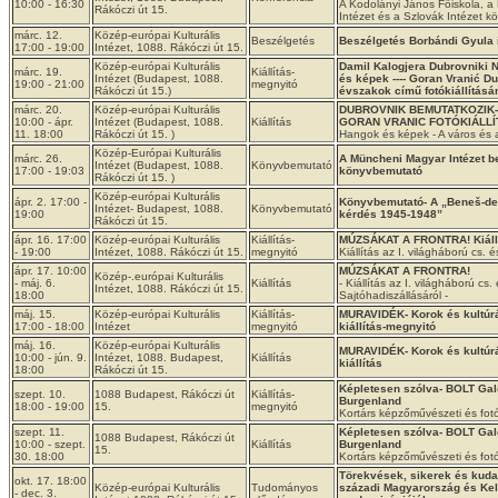
10:00 - 16:30
A Kodolányi János Főiskola, a 
Rákóczi út 15.
Intézet és a Szlovák Intézet 
márc. 12.
Közép-európai Kulturális
Beszélgetés
Beszélgetés Borbándi Gyula í
17:00 - 19:00
Intézet, 1088. Rákóczi út 15.
Közép-európai Kulturális
Damil Kalogjera Dubrovniki 
márc. 19.
Kiállítás-
Intézet (Budapest, 1088.
és képek ---- Goran Vranić D
19:00 - 21:00
megnyitó
Rákóczi út 15.)
évszakok című fotókiállítás
márc. 20.
Közép-európai Kulturális
DUBROVNIK BEMUTATKOZIK-
10:00 - ápr.
Intézet (Budapest, 1088.
Kiállítás
GORAN VRANIC FOTÓKIÁLL
11. 18:00
Rákóczi út 15. )
Hangok és képek - A város és 
Közép-Európai Kulturális
márc. 26.
A Müncheni Magyar Intézet b
Intézet (Budapest, 1088.
Könyvbemutató
17:00 - 19:03
könyvbemutató
Rákóczi út 15. )
Közép-európai Kulturális
ápr. 2. 17:00 -
Könyvbemutató- A „Beneš-d
Intézet- Budapest, 1088.
Könyvbemutató
19:00
kérdés 1945-1948”
Rákóczi út 15.
ápr. 16. 17:00
Közép-európai Kulturális
Kiállítás-
MÚZSÁKAT A FRONTRA! Kiállí
- 19:00
Intézet, 1088. Rákóczi út 15.
megnyitó
Kiállítás az I. világháború cs. é
ápr. 17. 10:00
MÚZSÁKAT A FRONTRA!
Közép-.európai Kulturális
- máj. 6.
Kiállítás
- Kiállítás az I. világháború cs. é
Intézet, 1088. Rákóczi út 15.
18:00
Sajtóhadiszállásáról -
máj. 15.
Közép-európai Kulturális
Kiállítás-
MURAVIDÉK- Korok és kultúrá
17:00 - 18:00
Intézet
megnyitó
kiállítás-megnyitó
máj. 16.
Közép-európai Kulturális
MURAVIDÉK- Korok és kultúrá
10:00 - jún. 9.
Intézet, 1088. Budapest,
Kiállítás
kiállítás
18:00
Rákóczi út 15.
Képletesen szólva- BOLT Galé
szept. 10.
1088 Budapest, Rákóczi út
Kiállítás-
Burgenland
18:00 - 19:00
15.
megnyitó
Kortárs képzőművészeti és fotó
szept. 11.
Képletesen szólva- BOLT Galé
1088 Budapest, Rákóczi út
10:00 - szept.
Kiállítás
Burgenland
15.
30. 18:00
Kortárs képzőművészeti és fotók
Törekvések, sikerek és kuda
okt. 17. 18:00
Közép-európai Kulturális
Tudományos
századi Magyarország és Ke
- dec. 3.