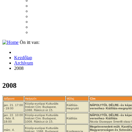
2007
2006
2005
2004
2003
2002
2001
Ön itt van:
Kezdőlap
Archívum
2008
2008
Időpont
Helyszín
Műfaj
Cím
Közép-európai Kulturális
jan. 21. 17:00
Kiállítás-
NÁPOLYTÓL DÉLRE- és képek
Intézet Cím: Budapest,
- 19:00
megnyitó
verseihez- Kiállítás-megnyitó
1088. Rákóczi út 15.
jan. 22. 10:00
Közép-európai Kulturális
NÁPOLYTÓL DÉLRE- és képek
- febr. 8.
Intézet Cím: Budapest,
Kiállítás
verseihez- Kiállítás
18:00
1008. Rákóczi út 15.
Nicola Giuseppe Smerilli olasz 
Megelevenedett múlt. Kasté
Közép-európai Kulturális
márc. 4.
Magyarországon és Szlováki
Intézet, 1088. Budapest,
Konferencia