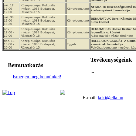
Rákóczi út 15.
bemutatója
okt. 17.
Közép-európai Kulturális
Az MTA TK Kisebbségkutató In
17:00 -
Intézet, 1088 Budapest,
Könyvbemutató
kiadványainak bemutatója
19:00
Rákóczi út 15.
okt. 30.
Közép-európai Kulturális
BEMUTATJUK Borsi-Kálmán Béla
17:00 -
Intézet, 1088 Budapest,
Könyvbemutató
című kötetét
18:30
Rákóczi út 15.
nov. 8.
Közép-európai Kulturális
BEMUTATJUK Boško Krstić: Az
17:00 -
Intézet, 1088 Budapest,
Könyvbemutató
legendája c. kötetét
19:00
Rákóczi út 15.
A Zsolnay kék vázák története
dec. 13.
Közép-európai Kulturális
HALLJATOK CSODÁT! A Csillagsz
18:00 -
Intézet, 1088 Budapest,
Egyéb
számának bemutatója
20:00
Rákóczi út 15.
Folyóirat-bemutató mesével, kép
Tevékenységeink
Bemutatkozás
...
...
Ismerjen meg bennünket!
E-mail:
keki@ella.hu