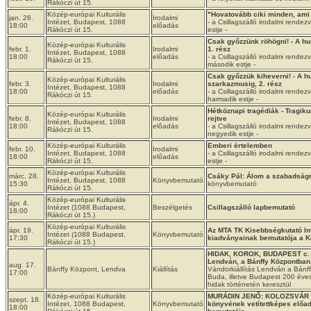
Rákóczi út 15.
Közép-európai Kulturális
"Hovatovább ciki minden, ami
jan. 26.
Irodalmi
Intézet, Budapest, 1088
- a Csillagszálló irodalmi rende
18:00
előadás
Rákóczi út 15.
estje -
Csak győzzünk röhögni! - A hu
Közép-európai Kulturális
febr. 1.
Irodalmi
1. rész
Intézet, Budapest, 1088
18:00
előadás
- a Csillagszálló irodalmi rende
Rákóczi út 15.
második estje -
Csak győzzük kiheverni! - A h
Közép-európai Kulturális
febr. 3.
Irodalmi
szarkazmusig, 2. rész
Intézet, Budapest, 1088
18:00
előadás
- a Csillagszálló irodalmi rende
Rákóczi út 15.
harmadik estje -
Hétköznapi tragédiák - Tragi
Közép-európai Kulturális
febr. 8.
Irodalmi
rejtve
Intézet, Budapest, 1088
18:00
előadás
- a Csillagszálló irodalmi rende
Rákóczi út 15.
negyedik estje -
Közép-európai Kulturális
Emberi értelemben
febr. 10.
Irodalmi
Intézet, Budapest, 1088
- a Csillagszálló irodalmi rende
18:00
előadás
Rákóczi út 15.
estje -
Közép-európai Kulturális
márc. 28.
Csáky Pál: Álom a szabadságr
Intézet, Budapest, 1088
Könyvbemutató
15:30
könyvbemutató
Rákóczi út 15.
Közép-európai Kulturális
ápr. 4.
Intézet (1088 Budapest,
Beszélgetés
Csillagszálló lapbemutató
18:00
Rákóczi út 15.)
Közép-európai Kulturális
ápr. 19.
Az MTA TK Kisebbségkutató In
Intézet (1088 Budapest,
Könyvbemutató
17:30
kiadványainak bemutatója a K
Rákóczi út 15.)
HIDAK, KOROK, BUDAPEST c. v
Lendván, a Bánffy Központban
aug. 17.
Bánffy Központ, Lendva
Kiállítás
Vándorkiállítás Lendván a Bánf
17:00
Buda, illetve Budapest 200 éves
hidak történetén keresztül
Közép-európai Kulturális
MURÁDIN JENŐ: KOLOZSVÁR
szept. 18.
Intézet, 1088 Budapest,
Könyvbemutató
könyvének vetítettképes előad
18:00