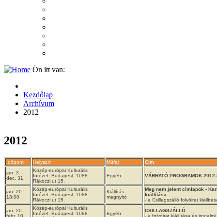
2007
2006
2005
2004
2003
2002
2001
Ön itt van:
Kezdőlap
Archívum
2012
2012
Időpont
Helyszín
Műfaj
Cím
Közép-európai Kulturális
jan. 3. -
Intézet, Budapest, 1088
Egyéb
VÁRHATÓ PROGRAMOK 2012
dec. 31.
Rákóczi út 15.
Közép-európai Kulturális
Meg nem jelent címlapok - Kar
jan. 20.
Kiállítás-
Intézet, Budapest, 1088
kiállítása
18:00
megnyitó
Rákóczi út 15.
- a Csillagszálló folyóirat kiállítás
Közép-európai Kulturális
jan. 20. -
CSILLAGSZÁLLÓ
Intézet, Budapest, 1088
Egyéb
febr. 10.
- a folyóirat kiállítása és irodalmi 