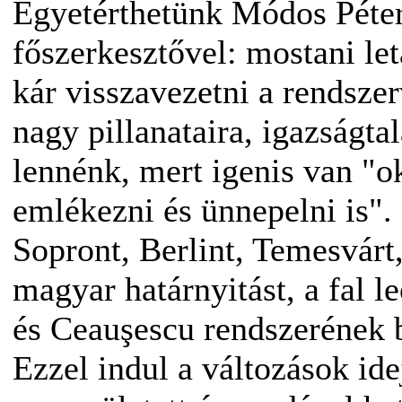
Egyetérthetünk Módos Péte
főszerkesztővel: mostani let
kár visszavezetni a rendszer
nagy pillanataira, igazságta
lennénk, mert igenis van "
emlékezni és ünnepelni is".
Sopront, Berlint, Temesvárt,
magyar határnyitást, a fal l
és Ceauşescu rendszerének 
Ezzel indul a változások ide