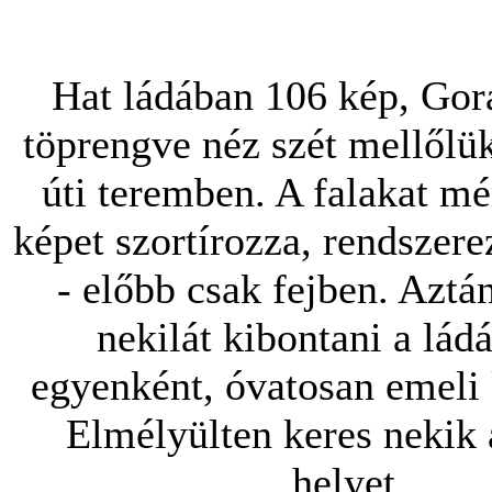
Hat ládában 106 kép, Gor
töprengve néz szét mellőlü
úti teremben. A falakat mér
képet szortírozza, rendszerez
- előbb csak fejben. Aztá
nekilát kibontani a ládá
egyenként, óvatosan emeli k
Elmélyülten keres nekik 
helyet.