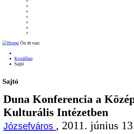
2007
2006
2005
2004
2003
2002
2001
Ön itt van:
Kezdőlap
Sajtó
Sajtó
Duna Konferencia a Közép
Kulturális Intézetben
, 2011. június 13
Józsefváros