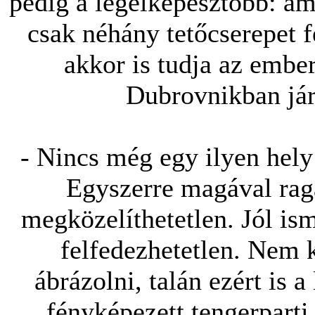
pedig a legelképesztőbb: am
csak néhány tetőcserepet 
akkor is tudja az embe
Dubrovnikban jár
- Nincs még egy ilyen hely
Egyszerre magával rag
megközelíthetetlen. Jól is
felfedezhetetlen. Nem
ábrázolni, talán ezért is a
fényképezett tengerparti