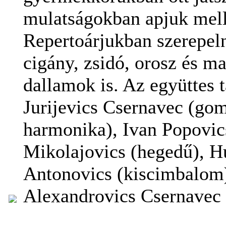
mulatságokban apjuk mell
Repertoárjukban szerepel
cigány, zsidó, orosz és m
dallamok is. Az együttes t
Jurijevics Csernavec (go
harmonika), Ivan Popovic
Mikolajovics (hegedű), H
Antonovics (kiscimbalom)
Alexandrovics Csernavec 