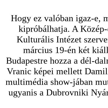
Hogy ez valóban igaz-e, m
kipróbálhatja. A Közép-
Kulturális Intézet szerv
március 19-én két kiáll
Budapestre hozza a dél-dal
Vranic képei mellett Damil
multimédia show-jában mut
ugyanis a Dubrovniki Nyár