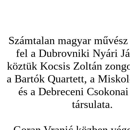
Számtalan magyar művész 
fel a Dubrovniki Nyári J
köztük Kocsis Zoltán zong
a Bartók Quartett, a Misko
és a Debreceni Csokonai
társulata.
Goran Vranić közben vége