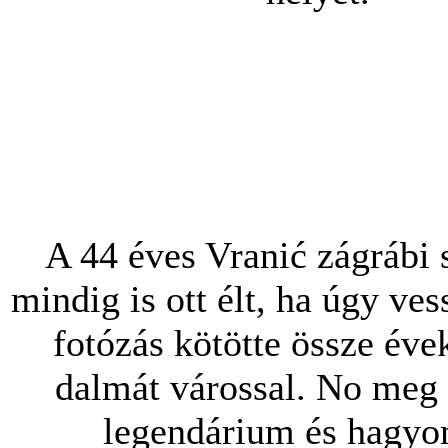
A 44 éves Vranić zágrábi 
mindig is ott élt, ha úgy ves
fotózás kötötte össze évek
dalmát várossal. No meg 
legendárium és hagyo