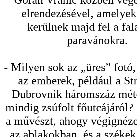
elrendezésével, amelye
kerülnek majd fel a fal
paravánokra.
- Milyen sok az „üres” fotó
az emberek, például a St
Dubrovnik háromszáz méte
mindig zsúfolt főutcájáról?
a művészt, ahogy végignéze
az ablakokban, és a székek