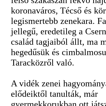
koronaváros, Técső és kö
legismertebb zenekara. Fa
jellegű, eredetileg a Cser
család tagjaiból állt, ma 
hegedűsük és cimbalmosu
Taracközről való.
A vidék zenei hagyomány
elődeiktől tanulták, már
gyermekkorukban ott játsz