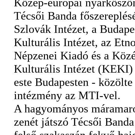
Közép-európai nyárköszönt
Técsői Banda főszereplés
Szlovák Intézet, a Budap
Kulturális Intézet, az Etn
Népzenei Kiadó és a Köz
Kulturális Intézet (KEKI)
este Budapesten - közölte
intézmény az MTI-vel.
A hagyományos máramaro
zenét játszó Técsői Banda
felső szakaszán fekvő haj