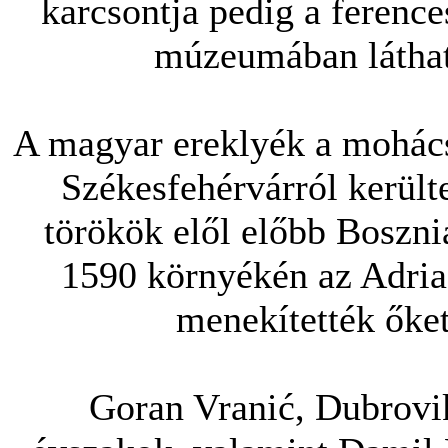
karcsontja pedig a ference
múzeumában láthat
A magyar ereklyék a mohács
Székesfehérvárról került
törökök elől előbb Boszni
1590 környékén az Adria 
menekítették őket
Goran Vranić, Dubrovi