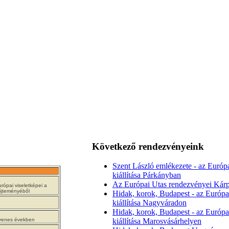
Következő rendezvényeink
Szent László emlékezete - az Európ
kiállítása Párkányban
Az Európai Utas rendezvényei Kárp
rópai viseletképei a
jteményéből
Hidak, korok, Budapest - az Európa
kiállítása Nagyváradon
Hidak, korok, Budapest - az Európa
ncvenes években
kiállítása Marosvásárhelyen