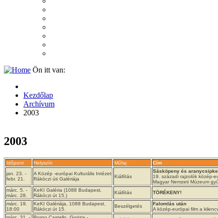
2007
2006
2005
2004
2003
2002
2001
Ön itt van:
Kezdőlap
Archívum
2003
2003
Időpont
Helyszín
Műfaj
Cím
Sásköpeny és aranycsipke
jan. 23. -
A Közép -európai Kulturális Intézet
Kiállítás
19. századi rajzolók közép-eu
febr. 21.
Rákóczi úti Galériája
Magyar Nemzeti Múzeum gyű
márc. 5. -
KeKI Galéria (1088 Budapest,
Kiállítás
TÖRÉKENY!
márc. 28.
Rákóczi út 15.)
márc. 19.
KeKI Galériája, 1088 Budapest,
Falomlás után
Beszélgetés
18:00
Rákóczi út 15.
A közép-európai film a kile
márc. 31. -
Borgo Castello, Gorizia -