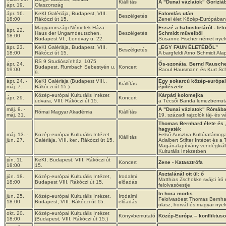
Kiállítás
A "Dunai vázlatok" Goriziá
ápr. 19.
Olaszország
ápr. 16.
KeKI Galériája, Budapest, VIII.
Falomlás után
Beszélgetés
18:00
Rákóczi út 15.
Zenei élet Közép-Európában 
Magyarországi Németek Háza –
Esszé a habostortáról - fel
ápr. 22.
Haus der Ungarndeutschen,
Beszélgetés
Schmidt műveiből
18:00
Budapest VI., Lendvay u. 22.
Susanne Fischer német nyelv
ápr. 23.
KeKI Galériája, Budapest, VIII.
„EGY FAUN ÉLETÉBŐL”
Beszélgetés
18:00
Rákóczi út 15.
A bargfeldi Arno Schmidt Alap
RS 9 Studiószínház, 1075
ápr. 24.
Ős-szonáta. Bernd Rausch
Budapest, Rumbach Sebestyén u.
Koncert
19:00
Raoul Hausmann és Kurt Sch
9.
ápr. 24. -
KeKI Galériája (Budapest VIII.,
Egy sokarcú közép-európai 
Kiállítás
máj. 7.
Rákóczi út 15.)
építészete
Közép-európai Kulturális Intézet
Kárpáti kolomejka
ápr. 29.
Koncert
udvara, VIII. Rákóczi út 15.
a Técsői Banda lemezbemuta
máj. 9. -
A "Dunai vázlatok" Rómáb
Római Magyar Akadémia
Kiállítás
máj. 31.
19. századi rajzolók táj- és 
Thomas Bernhard élete és 
hagyaték
máj. 13. -
Közép-európai Kulturális Intézet
Felső-Ausztria Kultúratámoga
Kiállítás
jún. 27.
Galériája, VIII. ker., Rákóczi út 15.
Adalbert Stifter Intézet és 
Magánalapítvány vendégkiáll
Kulturális Intézetben
jún. 11.
KeKI, Budapest, VIII. Rákóczi út
Koncert
Zene - Katasztrófa
18:00
15.
Asztalánál ott ül: ő
jún. 18.
Közép-európai Kulturális Intézet,
Irodalmi
Matthias Zschokke svájci író
18:00
Budapest VIII. Rákóczi út 15.
előadás
felolvasóestje
In hora mortis
jún. 25.
Közép-európai Kulturális Intézet,
Irodalmi
Felolvasóest Thomas Bernhar
18:00
Budapest, VIII. Rákóczi út 15.
előadás
olasz, horvát és magyar nye
okt. 20.
Közép-európai Kulturális Intézet
Könyvbemutató
Közép-Európa – konfliktus
18:00
(Budapest, VIII. Rákóczi út 15.)