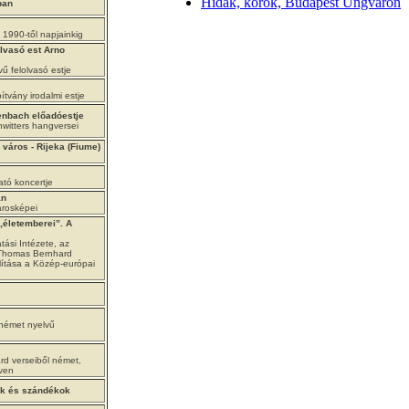
Hidak, korok, Budapest Ungváron
ban
1990-től napjainkig
olvasó est Arno
ű felolvasó estje
ítvány irodalmi estje
enbach előadóestje
witters hangversei
város - Rijeka (Fiume)
tó koncertje
an
városképei
„életemberei”. A
tási Intézete, az
a Thomas Bernhard
ítása a Közép-európai
 német nyelvű
d verseiből német,
lven
ok és szándékok