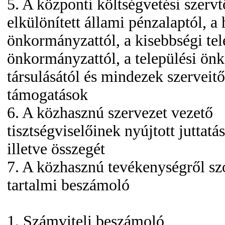
5. A központi költségvetési szervt
elkülönített állami pénzalaptól, a 
önkormányzattól, a kisebbségi tel
önkormányzattól, a települési ö
társulásától és mindezek szerveitő
támogatások
6. A közhasznú szervezet vezető
tisztségviselőinek nyújtott juttatá
illetve összegét
7. A közhasznú tevékenységről sz
tartalmi beszámoló
1. Számviteli beszámoló