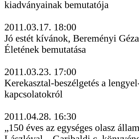
kiadványainak bemutatója
2011.03.17. 18:00
Jó estét kívánok, Bereményi Gé
Életének bemutatása
2011.03.23. 17:00
Kerekasztal-beszélgetés a lengye
kapcsolatokról
2011.04.28. 16:30
„150 éves az egységes olasz álla
Lászlóval – Garibaldi c. könyvén