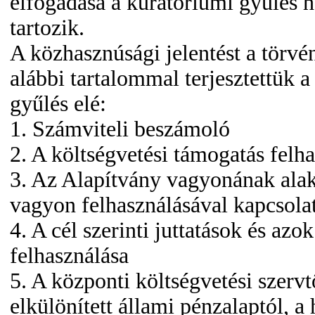
elfogadása a kuratóriumi gyűlés 
tartozik.
A közhasznúsági jelentést a törvény
alábbi tartalommal terjesztettük a
gyűlés elé:
1. Számviteli beszámoló
2. A költségvetési támogatás felh
3. Az Alapítvány vagyonának alak
vagyon felhasználásával kapcsola
4. A cél szerinti juttatások és azok
felhasználása
5. A központi költségvetési szervt
elkülönített állami pénzalaptól, a 