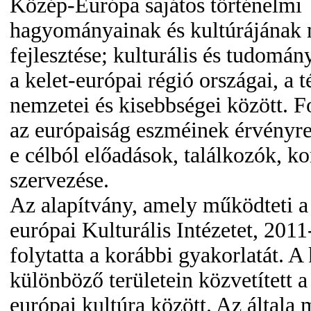
Közép-Európa sajátos történelmi
hagyományainak és kultúrájának 
fejlesztése; kulturális és tudomán
a kelet-európai régió országai, a t
nemzetei és kisebbségei között. F
az európaiság eszméinek érvényre 
e célból előadások, találkozók, k
szervezése.
Az alapítvány, amely működteti 
európai Kulturális Intézetet, 2011
folytatta a korábbi gyakorlatát. A
különböző területein közvetített 
európai kultúra között. Az általa