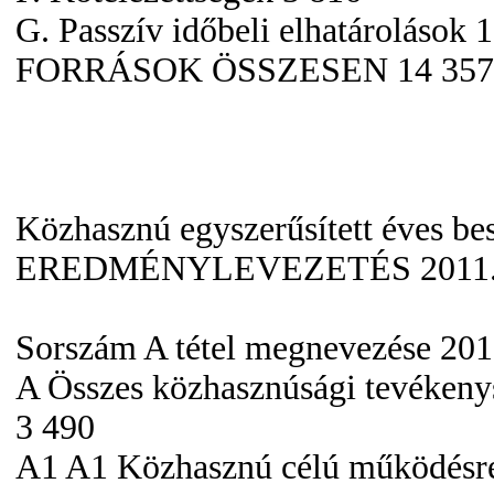
G. Passzív időbeli elhatárolások 
FORRÁSOK ÖSSZESEN 14 357
Közhasznú egyszerűsített éves b
EREDMÉNYLEVEZETÉS 2011.
Sorszám A tétel megnevezése 201
A Összes közhasznúsági tevékeny
3 490
A1 A1 Közhasznú célú működésre