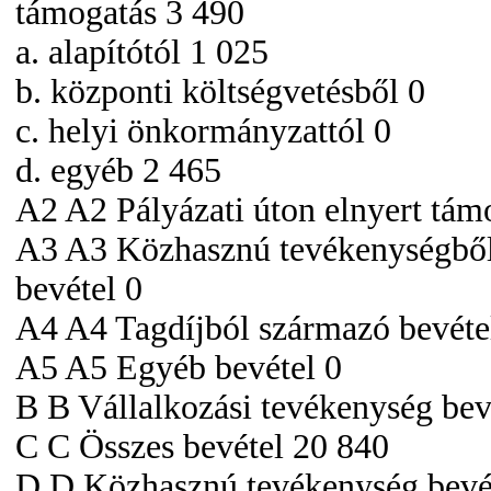
támogatás 3 490
a. alapítótól 1 025
b. központi költségvetésből 0
c. helyi önkormányzattól 0
d. egyéb 2 465
A2 A2 Pályázati úton elnyert tám
A3 A3 Közhasznú tevékenységbő
bevétel 0
A4 A4 Tagdíjból származó bevéte
A5 A5 Egyéb bevétel 0
B B Vállalkozási tevékenység bev
C C Összes bevétel 20 840
D D Közhasznú tevékenység bevé