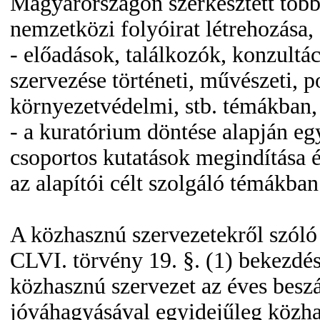
Magyarországon szerkesztett töb
nemzetközi folyóirat létrehozása,
- előadások, találkozók, konzultá
szervezése történeti, művészeti, po
környezetvédelmi, stb. témákban,
- a kuratórium döntése alapján eg
csoportos kutatások megindítása 
az alapítói célt szolgáló témákban
A közhasznú szervezetekről szóló
CLVI. törvény 19. §. (1) bekezdés
közhasznú szervezet az éves bes
jóváhagyásával egyidejűleg közh