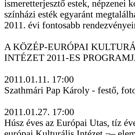
ismeretterjesztő estek, népzenei k
színházi esték egyaránt megtalálh
2011. évi fontosabb rendezvényei
A KÖZÉP-EURÓPAI KULTURÁ
INTÉZET 2011-ES PROGRAMJ
2011.01.11. 17:00
Szathmári Pap Károly - festő, fot
2011.01.27. 17:00
Húsz éves az Európai Utas, tíz év
európai Kulturális Intézet ¬– ele