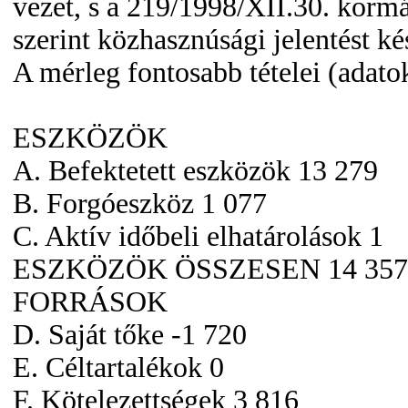
vezet, s a 219/1998/XII.30. korm
szerint közhasznúsági jelentést kés
A mérleg fontosabb tételei (adato
ESZKÖZÖK
A. Befektetett eszközök 13 279
B. Forgóeszköz 1 077
C. Aktív időbeli elhatárolások 1
ESZKÖZÖK ÖSSZESEN 14 357
FORRÁSOK
D. Saját tőke -1 720
E. Céltartalékok 0
F. Kötelezettségek 3 816