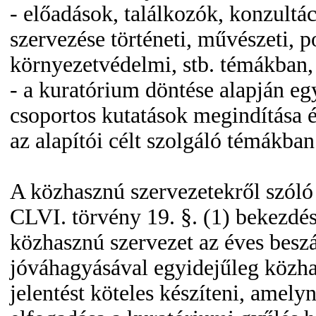
- előadások, találkozók, konzultá
szervezése történeti, művészeti, po
környezetvédelmi, stb. témákban,
- a kuratórium döntése alapján eg
csoportos kutatások megindítása 
az alapítói célt szolgáló témákban
A közhasznú szervezetekről szóló
CLVI. törvény 19. §. (1) bekezdés
közhasznú szervezet az éves bes
jóváhagyásával egyidejűleg közh
jelentést köteles készíteni, amely