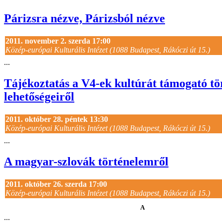
Párizsra nézve, Párizsból nézve
2011. november 2. szerda 17:00
Közép-európai Kulturális Intézet (1088 Budapest, Rákóczi út 15.)
...
Tájékoztatás a V4-ek kultúrát támogató tö
lehetőségeiről
2011. október 28. péntek 13:30
Közép-európai Kulturális Intézet (1088 Budapest, Rákóczi út 15.)
...
A magyar-szlovák történelemről
2011. október 26. szerda 17:00
Közép-európai Kulturális Intézet (1088 Budapest, Rákóczi út 15.)
A
...