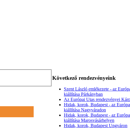
Következő rendezvényeink
Szent László emlékezete - az Európ
kiállítása Párkányban
Az Európai Utas rendezvényei Kárp
Hidak, korok, Budapest - az Európa
kiállítása Nagyváradon
Hidak, korok, Budapest - az Európa
kiállítása Marosvásárhelyen
Hidak, korok, Budapest Ungváron