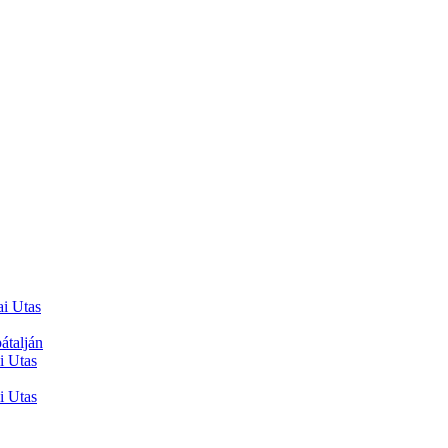
ai Utas
átalján
i Utas
i Utas