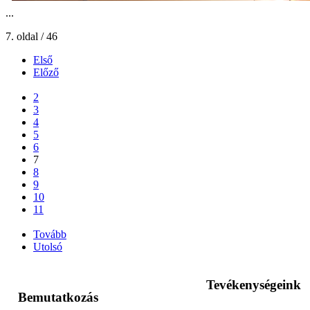
...
7. oldal / 46
Első
Előző
...
2
3
4
5
6
7
8
9
10
11
...
Tovább
Utolsó
Tevékenységeink
Bemutatkozás