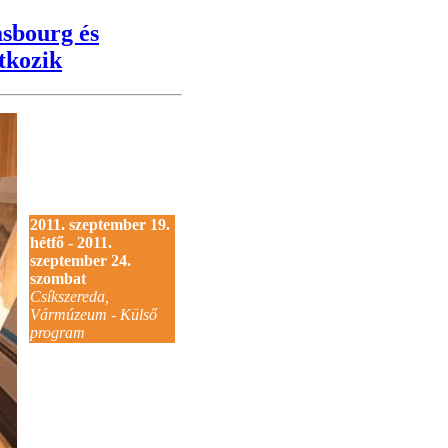
asbourg és
tkozik
2011. szeptember 19.
hétfő - 2011.
szeptember 24.
szombat
Csíkszereda,
Vármúzeum - Külső
program