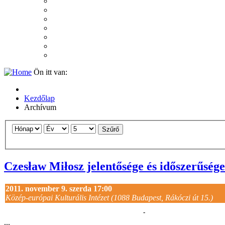
2007
2006
2005
2004
2003
2002
2001
Ön itt van:
Kezdőlap
Archívum
Szűrő
Czesław Miłosz jelentősége és időszerűsége
2011. november 9. szerda 17:00
Közép-európai Kulturális Intézet (1088 Budapest, Rákóczi út 15.)
-
...