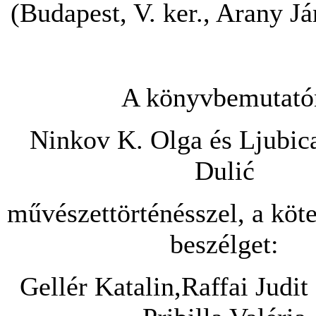
(Budapest, V. ker., Arany Já
A könyvbemutató
Ninkov K. Olga és Ljubic
Dulić
művészettörténésszel, a köte
beszélget:
Gellér Katalin,Raffai Judi