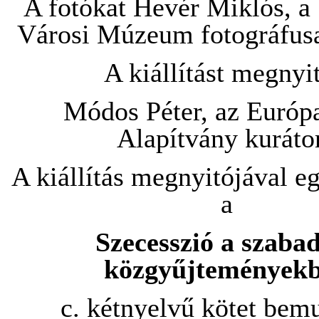
A fotókat Hevér Miklós, a
Városi Múzeum fotográfusa
A kiállítást megnyit
Módos Péter, az Európ
Alapítvány kuráto
A kiállítás megnyitójával eg
a
Szecesszió a szaba
közgyűjtemények
c. kétnyelvű kötet bemu